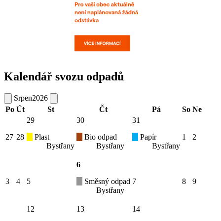
Kalendář svozu odpadů
Srpen
2026
Po
Út
St
Čt
Pá
So
Ne
29
30
31
27
28
Plast
Bio odpad
Papír
1
2
Bystřany
Bystřany
Bystřany
6
3
4
5
Směsný odpad
7
8
9
Bystřany
12
13
14