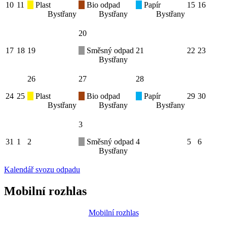
10
11
Plast
Bio odpad
Papír
15
16
Bystřany
Bystřany
Bystřany
20
17
18
19
Směsný odpad
21
22
23
Bystřany
26
27
28
24
25
Plast
Bio odpad
Papír
29
30
Bystřany
Bystřany
Bystřany
3
31
1
2
Směsný odpad
4
5
6
Bystřany
Kalendář svozu odpadu
Mobilní rozhlas
Mobilní rozhlas