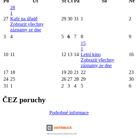
Po
Út
St
Čt
Pá
So
Ne
28
1
27
Kafe na úřadě
29
30
31
1
2
Zobrazit všechny
záznamy ze dne
3
4
5
6
7
8
9
15
1
10
11
12
13
14
Letní kino
16
Zobrazit všechny
záznamy ze dne
17
18
19
20
21
22
23
24
25
26
27
28
29
30
31
1
2
3
4
5
6
ČEZ poruchy
Podrobné informace