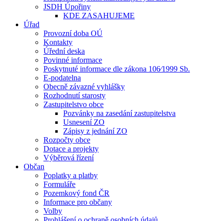
JSDH Úpořiny
KDE ZASAHUJEME
Úřad
Provozní doba OÚ
Kontakty
Úřední deska
Povinné informace
Poskytnuté informace dle zákona 106⁄1999 Sb.
E-podatelna
Obecně závazné vyhlášky
Rozhodnutí starosty
Zastupitelstvo obce
Pozvánky na zasedání zastupitelstva
Usnesení ZO
Zápisy z jednání ZO
Rozpočty obce
Dotace a projekty
Výběrová řízení
Občan
Poplatky a platby
Formuláře
Pozemkový fond ČR
Informace pro občany
Volby
Prohlášení o ochraně osobních údajů