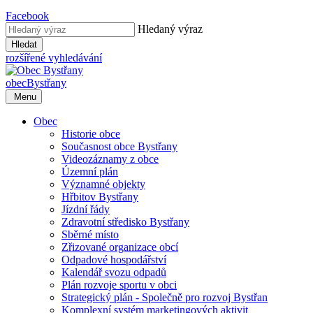
Facebook
Hledaný výraz
Hledat
rozšířené vyhledávání
obec
Bystřany
Menu
Obec
Historie obce
Současnost obce Bystřany
Videozáznamy z obce
Územní plán
Významné objekty
Hřbitov Bystřany
Jízdní řády
Zdravotní středisko Bystřany
Sběrné místo
Zřizované organizace obcí
Odpadové hospodářství
Kalendář svozu odpadů
Plán rozvoje sportu v obci
Strategický plán - Společně pro rozvoj Bystřan
Komplexní systém marketingových aktivit