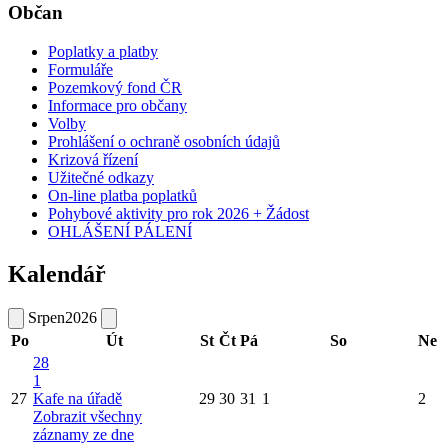
Občan
Poplatky a platby
Formuláře
Pozemkový fond ČR
Informace pro občany
Volby
Prohlášení o ochraně osobních údajů
Krizová řízení
Užitečné odkazy
On-line platba poplatků
Pohybové aktivity pro rok 2026 + Žádost
OHLÁŠENÍ PÁLENÍ
Kalendář
Srpen
2026
Po
Út
St
Čt
Pá
So
Ne
28
1
27
Kafe na úřadě
29
30
31
1
2
Zobrazit všechny
záznamy ze dne