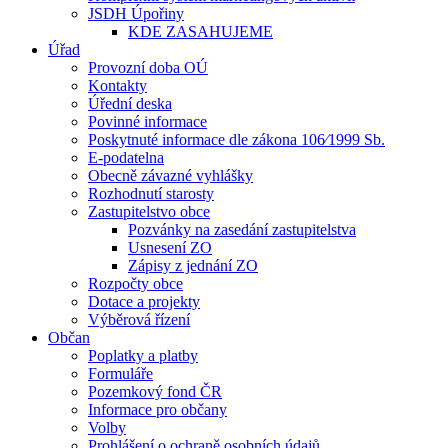
JSDH Úpořiny
KDE ZASAHUJEME
Úřad
Provozní doba OÚ
Kontakty
Úřední deska
Povinné informace
Poskytnuté informace dle zákona 106⁄1999 Sb.
E-podatelna
Obecně závazné vyhlášky
Rozhodnutí starosty
Zastupitelstvo obce
Pozvánky na zasedání zastupitelstva
Usnesení ZO
Zápisy z jednání ZO
Rozpočty obce
Dotace a projekty
Výběrová řízení
Občan
Poplatky a platby
Formuláře
Pozemkový fond ČR
Informace pro občany
Volby
Prohlášení o ochraně osobních údajů