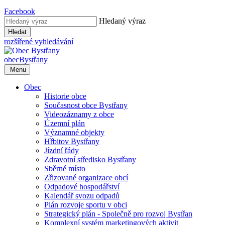
Facebook
Hledaný výraz
Hledat
rozšířené vyhledávání
obec
Bystřany
Menu
Obec
Historie obce
Současnost obce Bystřany
Videozáznamy z obce
Územní plán
Významné objekty
Hřbitov Bystřany
Jízdní řády
Zdravotní středisko Bystřany
Sběrné místo
Zřizované organizace obcí
Odpadové hospodářství
Kalendář svozu odpadů
Plán rozvoje sportu v obci
Strategický plán - Společně pro rozvoj Bystřan
Komplexní systém marketingových aktivit