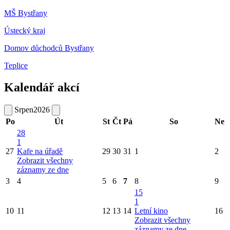
MŠ Bystřany
Ústecký kraj
Domov důchodců Bystřany
Teplice
Kalendář akcí
Srpen
2026
Po
Út
St
Čt
Pá
So
Ne
28
1
27
Kafe na úřadě
29
30
31
1
2
Zobrazit všechny
záznamy ze dne
3
4
5
6
7
8
9
15
1
10
11
12
13
14
Letní kino
16
Zobrazit všechny
záznamy ze dne