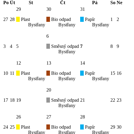
Po
Út
St
Čt
Pá
So
Ne
29
30
31
27
28
Plast
Bio odpad
Papír
1
2
Bystřany
Bystřany
Bystřany
6
3
4
5
Směsný odpad
7
8
9
Bystřany
12
13
14
10
11
Plast
Bio odpad
Papír
15
16
Bystřany
Bystřany
Bystřany
20
17
18
19
Směsný odpad
21
22
23
Bystřany
26
27
28
24
25
Plast
Bio odpad
Papír
29
30
Bystřany
Bystřany
Bystřany