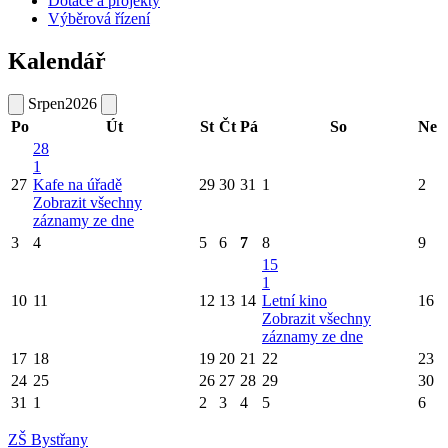
Dotace a projekty
Výběrová řízení
Kalendář
Srpen
2026
Po
Út
St
Čt
Pá
So
Ne
28
1
27
Kafe na úřadě
29
30
31
1
2
Zobrazit všechny
záznamy ze dne
3
4
5
6
7
8
9
15
1
10
11
12
13
14
Letní kino
16
Zobrazit všechny
záznamy ze dne
17
18
19
20
21
22
23
24
25
26
27
28
29
30
31
1
2
3
4
5
6
ZŠ Bystřany