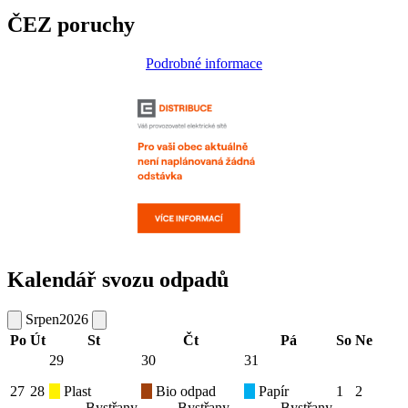
ČEZ poruchy
Podrobné informace
Kalendář svozu odpadů
Srpen
2026
Po
Út
St
Čt
Pá
So
Ne
29
30
31
27
28
Plast
Bio odpad
Papír
1
2
Bystřany
Bystřany
Bystřany