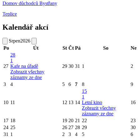
Domov důchodců Bystřany
Teplice
Kalendář akcí
Srpen
2026
Po
Út
St
Čt
Pá
So
Ne
28
1
27
Kafe na úřadě
29
30
31
1
2
Zobrazit všechny
záznamy ze dne
3
4
5
6
7
8
9
15
1
10
11
12
13
14
Letní kino
16
Zobrazit všechny
záznamy ze dne
17
18
19
20
21
22
23
24
25
26
27
28
29
30
31
1
2
3
4
5
6