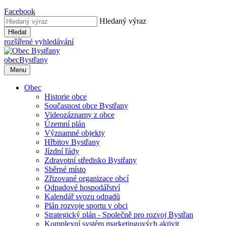
Facebook
Hledaný výraz
Hledat
rozšířené vyhledávání
obec
Bystřany
Menu
Obec
Historie obce
Současnost obce Bystřany
Videozáznamy z obce
Územní plán
Významné objekty
Hřbitov Bystřany
Jízdní řády
Zdravotní středisko Bystřany
Sběrné místo
Zřizované organizace obcí
Odpadové hospodářství
Kalendář svozu odpadů
Plán rozvoje sportu v obci
Strategický plán - Společně pro rozvoj Bystřan
Komplexní systém marketingových aktivit