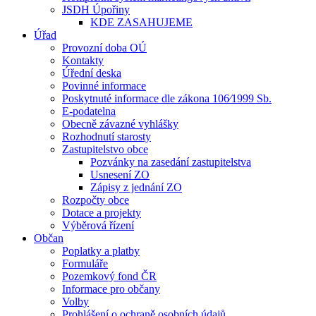
JSDH Úpořiny
KDE ZASAHUJEME
Úřad
Provozní doba OÚ
Kontakty
Úřední deska
Povinné informace
Poskytnuté informace dle zákona 106⁄1999 Sb.
E-podatelna
Obecně závazné vyhlášky
Rozhodnutí starosty
Zastupitelstvo obce
Pozvánky na zasedání zastupitelstva
Usnesení ZO
Zápisy z jednání ZO
Rozpočty obce
Dotace a projekty
Výběrová řízení
Občan
Poplatky a platby
Formuláře
Pozemkový fond ČR
Informace pro občany
Volby
Prohlášení o ochraně osobních údajů