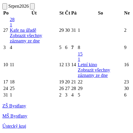
Srpen
2026
Po
Út
St
Čt
Pá
So
Ne
28
1
27
Kafe na úřadě
29
30
31
1
2
Zobrazit všechny
záznamy ze dne
3
4
5
6
7
8
9
15
1
10
11
12
13
14
Letní kino
16
Zobrazit všechny
záznamy ze dne
17
18
19
20
21
22
23
24
25
26
27
28
29
30
31
1
2
3
4
5
6
ZŠ Bystřany
MŠ Bystřany
Ústecký kraj