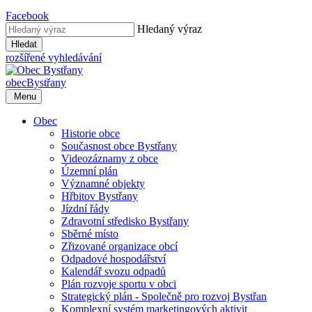
Facebook
Hledaný výraz
Hledat
rozšířené vyhledávání
obec
Bystřany
Menu
Obec
Historie obce
Současnost obce Bystřany
Videozáznamy z obce
Územní plán
Významné objekty
Hřbitov Bystřany
Jízdní řády
Zdravotní středisko Bystřany
Sběrné místo
Zřizované organizace obcí
Odpadové hospodářství
Kalendář svozu odpadů
Plán rozvoje sportu v obci
Strategický plán - Společně pro rozvoj Bystřan
Komplexní systém marketingových aktivit