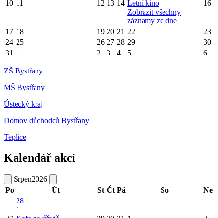
10
11
12
13
14
Letní kino
16
Zobrazit všechny
záznamy ze dne
17
18
19
20
21
22
23
24
25
26
27
28
29
30
31
1
2
3
4
5
6
ZŠ Bystřany
MŠ Bystřany
Ústecký kraj
Domov důchodců Bystřany
Teplice
Kalendář akcí
Srpen
2026
Po
Út
St
Čt
Pá
So
Ne
28
1