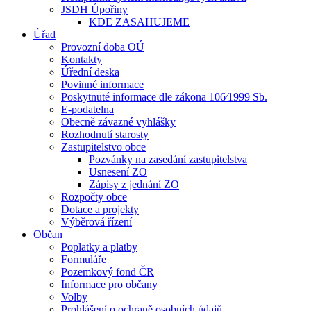
JSDH Úpořiny
KDE ZASAHUJEME
Úřad
Provozní doba OÚ
Kontakty
Úřední deska
Povinné informace
Poskytnuté informace dle zákona 106⁄1999 Sb.
E-podatelna
Obecně závazné vyhlášky
Rozhodnutí starosty
Zastupitelstvo obce
Pozvánky na zasedání zastupitelstva
Usnesení ZO
Zápisy z jednání ZO
Rozpočty obce
Dotace a projekty
Výběrová řízení
Občan
Poplatky a platby
Formuláře
Pozemkový fond ČR
Informace pro občany
Volby
Prohlášení o ochraně osobních údajů