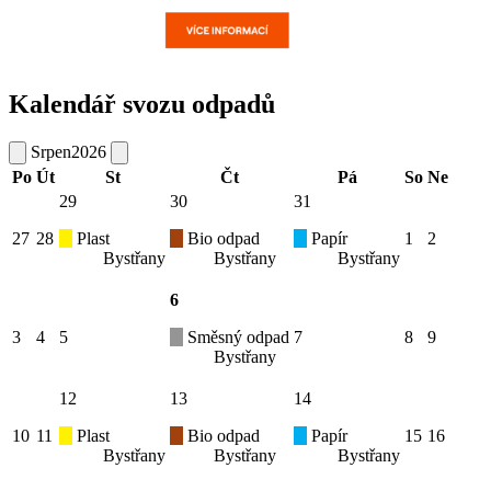
Kalendář svozu odpadů
Srpen
2026
Po
Út
St
Čt
Pá
So
Ne
29
30
31
27
28
Plast
Bio odpad
Papír
1
2
Bystřany
Bystřany
Bystřany
6
3
4
5
Směsný odpad
7
8
9
Bystřany
12
13
14
10
11
Plast
Bio odpad
Papír
15
16
Bystřany
Bystřany
Bystřany