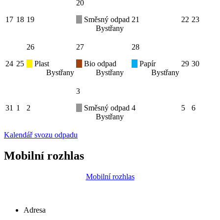
20
17
18
19
Směsný odpad
21
22
23
Bystřany
26
27
28
24
25
Plast
Bio odpad
Papír
29
30
Bystřany
Bystřany
Bystřany
3
31
1
2
Směsný odpad
4
5
6
Bystřany
Kalendář svozu odpadu
Mobilní rozhlas
Mobilní rozhlas
Adresa