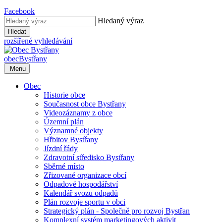
Facebook
Hledaný výraz
Hledat
rozšířené vyhledávání
obec
Bystřany
Menu
Obec
Historie obce
Současnost obce Bystřany
Videozáznamy z obce
Územní plán
Významné objekty
Hřbitov Bystřany
Jízdní řády
Zdravotní středisko Bystřany
Sběrné místo
Zřizované organizace obcí
Odpadové hospodářství
Kalendář svozu odpadů
Plán rozvoje sportu v obci
Strategický plán - Společně pro rozvoj Bystřan
Komplexní systém marketingových aktivit