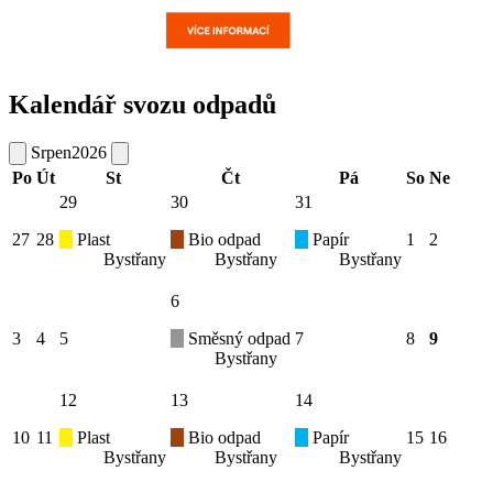
Kalendář svozu odpadů
Srpen
2026
Po
Út
St
Čt
Pá
So
Ne
29
30
31
27
28
Plast
Bio odpad
Papír
1
2
Bystřany
Bystřany
Bystřany
6
3
4
5
Směsný odpad
7
8
9
Bystřany
12
13
14
10
11
Plast
Bio odpad
Papír
15
16
Bystřany
Bystřany
Bystřany