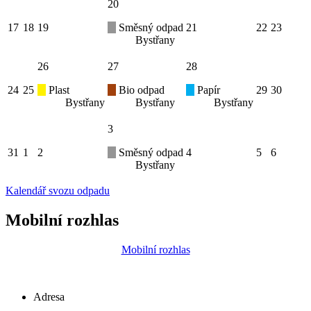
20
17
18
19
Směsný odpad
21
22
23
Bystřany
26
27
28
24
25
Plast
Bio odpad
Papír
29
30
Bystřany
Bystřany
Bystřany
3
31
1
2
Směsný odpad
4
5
6
Bystřany
Kalendář svozu odpadu
Mobilní rozhlas
Mobilní rozhlas
Adresa