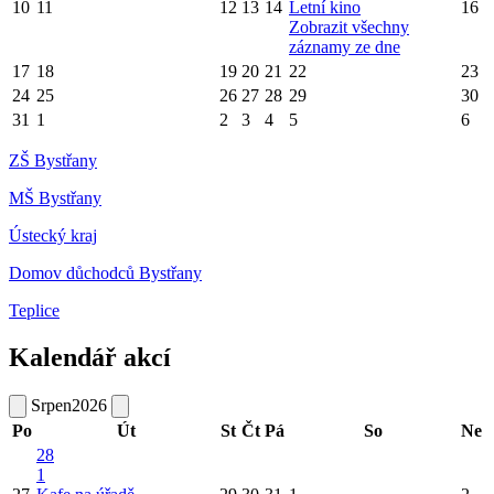
10
11
12
13
14
Letní kino
16
Zobrazit všechny
záznamy ze dne
17
18
19
20
21
22
23
24
25
26
27
28
29
30
31
1
2
3
4
5
6
ZŠ Bystřany
MŠ Bystřany
Ústecký kraj
Domov důchodců Bystřany
Teplice
Kalendář akcí
Srpen
2026
Po
Út
St
Čt
Pá
So
Ne
28
1