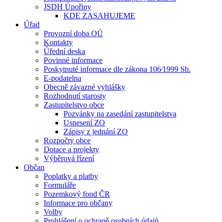
JSDH Úpořiny
KDE ZASAHUJEME
Úřad
Provozní doba OÚ
Kontakty
Úřední deska
Povinné informace
Poskytnuté informace dle zákona 106⁄1999 Sb.
E-podatelna
Obecně závazné vyhlášky
Rozhodnutí starosty
Zastupitelstvo obce
Pozvánky na zasedání zastupitelstva
Usnesení ZO
Zápisy z jednání ZO
Rozpočty obce
Dotace a projekty
Výběrová řízení
Občan
Poplatky a platby
Formuláře
Pozemkový fond ČR
Informace pro občany
Volby
Prohlášení o ochraně osobních údajů