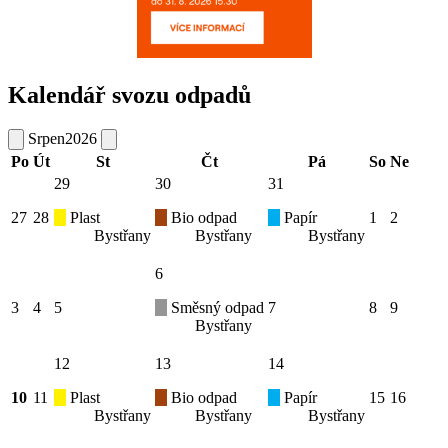
Kalendář svozu odpadů
Srpen
2026
Po
Út
St
Čt
Pá
So
Ne
29
30
31
27
28
Plast
Bio odpad
Papír
1
2
Bystřany
Bystřany
Bystřany
6
3
4
5
Směsný odpad
7
8
9
Bystřany
12
13
14
10
11
Plast
Bio odpad
Papír
15
16
Bystřany
Bystřany
Bystřany