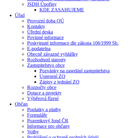
JSDH Úpořiny
KDE ZASAHUJEME
Úřad
Provozní doba OÚ
Kontakty
Úřední deska
Povinné informace
Poskytnuté informace dle zákona 106⁄1999 Sb.
E-podatelna
Obecně závazné vyhlášky
Rozhodnutí starosty
Zastupitelstvo obce
Pozvánky na zasedání zastupitelstva
Usnesení ZO
Zápisy z jednání ZO
Rozpočty obce
Dotace a projekty
Výběrová řízení
Občan
Poplatky a platby
Formuláře
Pozemkový fond ČR
Informace pro občany
Volby
Prohlášení o ochraně osobních údajů