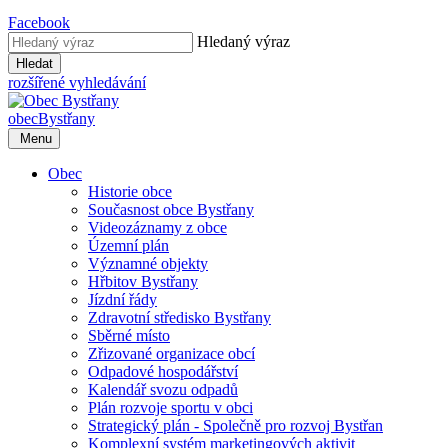
Facebook
Hledaný výraz
Hledat
rozšířené vyhledávání
obec
Bystřany
Menu
Obec
Historie obce
Současnost obce Bystřany
Videozáznamy z obce
Územní plán
Významné objekty
Hřbitov Bystřany
Jízdní řády
Zdravotní středisko Bystřany
Sběrné místo
Zřizované organizace obcí
Odpadové hospodářství
Kalendář svozu odpadů
Plán rozvoje sportu v obci
Strategický plán - Společně pro rozvoj Bystřan
Komplexní systém marketingových aktivit