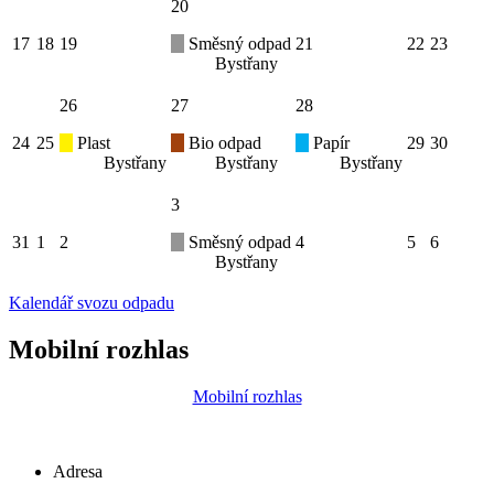
20
17
18
19
Směsný odpad
21
22
23
Bystřany
26
27
28
24
25
Plast
Bio odpad
Papír
29
30
Bystřany
Bystřany
Bystřany
3
31
1
2
Směsný odpad
4
5
6
Bystřany
Kalendář svozu odpadu
Mobilní rozhlas
Mobilní rozhlas
Adresa