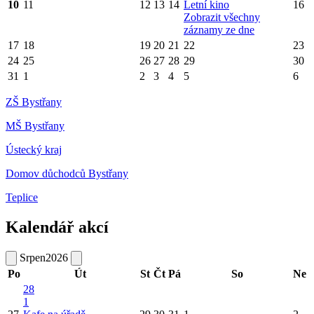
10
11
12
13
14
Letní kino
16
Zobrazit všechny
záznamy ze dne
17
18
19
20
21
22
23
24
25
26
27
28
29
30
31
1
2
3
4
5
6
ZŠ Bystřany
MŠ Bystřany
Ústecký kraj
Domov důchodců Bystřany
Teplice
Kalendář akcí
Srpen
2026
Po
Út
St
Čt
Pá
So
Ne
28
1