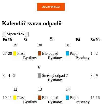
Kalendář svozu odpadů
Srpen
2026
Po
Út
St
Čt
Pá
So
Ne
29
30
31
27
28
Plast
Bio odpad
Papír
1
2
Bystřany
Bystřany
Bystřany
6
3
4
5
Směsný odpad
7
8
9
Bystřany
12
13
14
10
11
Plast
Bio odpad
Papír
15
16
Bystřany
Bystřany
Bystřany