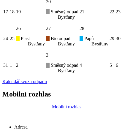
20
17
18
19
Směsný odpad
21
22
23
Bystřany
26
27
28
24
25
Plast
Bio odpad
Papír
29
30
Bystřany
Bystřany
Bystřany
3
31
1
2
Směsný odpad
4
5
6
Bystřany
Kalendář svozu odpadu
Mobilní rozhlas
Mobilní rozhlas
Adresa