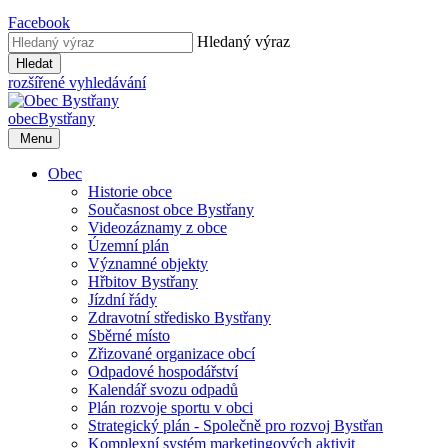
Facebook
Hledaný výraz
Hledat
rozšířené vyhledávání
obec
Bystřany
Menu
Obec
Historie obce
Současnost obce Bystřany
Videozáznamy z obce
Územní plán
Významné objekty
Hřbitov Bystřany
Jízdní řády
Zdravotní středisko Bystřany
Sběrné místo
Zřizované organizace obcí
Odpadové hospodářství
Kalendář svozu odpadů
Plán rozvoje sportu v obci
Strategický plán - Společně pro rozvoj Bystřan
Komplexní systém marketingových aktivit