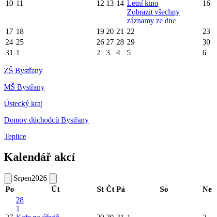
10
11
12
13
14
Letní kino
16
Zobrazit všechny
záznamy ze dne
17
18
19
20
21
22
23
24
25
26
27
28
29
30
31
1
2
3
4
5
6
ZŠ Bystřany
MŠ Bystřany
Ústecký kraj
Domov důchodců Bystřany
Teplice
Kalendář akcí
Srpen
2026
Po
Út
St
Čt
Pá
So
Ne
28
1