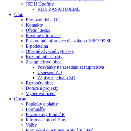
JSDH Úpořiny
KDE ZASAHUJEME
Úřad
Provozní doba OÚ
Kontakty
Úřední deska
Povinné informace
Poskytnuté informace dle zákona 106⁄1999 Sb.
E-podatelna
Obecně závazné vyhlášky
Rozhodnutí starosty
Zastupitelstvo obce
Pozvánky na zasedání zastupitelstva
Usnesení ZO
Zápisy z jednání ZO
Rozpočty obce
Dotace a projekty
Výběrová řízení
Občan
Poplatky a platby
Formuláře
Pozemkový fond ČR
Informace pro občany
Volby
Prohlášení o ochraně osobních údajů